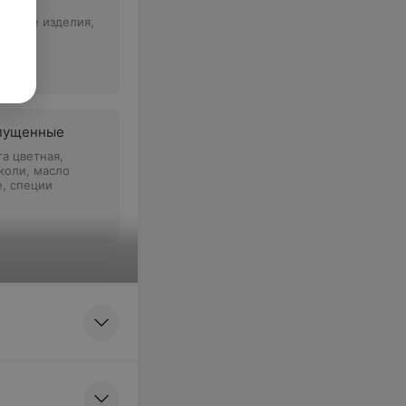
ронные изделия,
чное
пущенные
та цветная,
коли, масло
е, специи