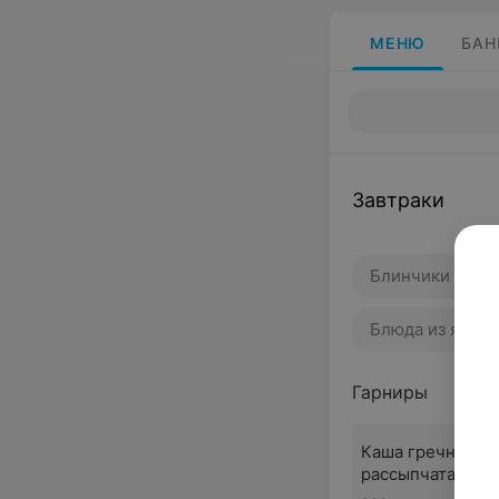
МЕНЮ
БАН
Завтраки
Блинчики
Блюда из яиц
Гарниры
Каша гречневая
рассыпчатая