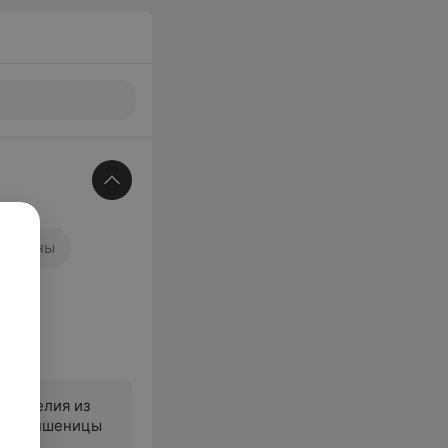
уассаны
 изделия из
ртов пшеницы