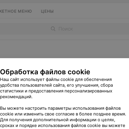
КЕТНОЕ МЕНЮ
ЦЕНЫ
Обработка файлов cookie
Блюда из творога
Бутерброды, тосты
Тортильи, кр
Наш сайт использует файлы cookie для обеспечения
удобства пользователей сайта, его улучшения, сбора
Мясные блюда
Гарниры
Дополнительно
статистики и предоставления персонализированных
рекомендаций.
Вы можете настроить параметры использования файлов
cookie или изменить свое согласие в более позднее время.
Каша овсяная жидкая на
Макаронные
Для получения дополнительной информации о целях,
молоке
твердых со
сроках и порядке использования файлов cookie вы можете
отварные