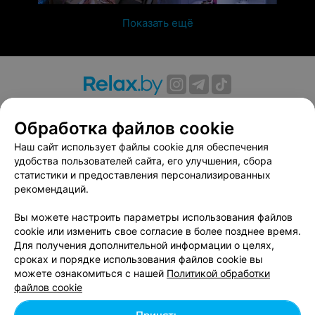
Показать ещё
О проекте
Новости проекта
Размещение рекламы
Обработка файлов cookie
Вакансии
Публичный договор
Способы оплаты
Публичный договор по использованию сервиса
Наш сайт использует файлы cookie для обеспечения
«Афиша»
удобства пользователей сайта, его улучшения, сбора
статистики и предоставления персонализированных
Пользовательское соглашение
рекомендаций.
Написать в поддержку
Вы можете настроить параметры использования файлов
Связаться по вопросам сотрудничества
cookie или изменить свое согласие в более позднее время.
Написать руководителю relax.by
Для получения дополнительной информации о целях,
Персональные настройки cookie
сроках и порядке использования файлов cookie вы
можете ознакомиться с нашей
Политикой обработки
Обработка персональных данных
файлов cookie